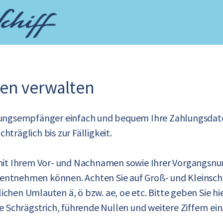
en verwalten
nungsempfänger einfach und bequem Ihre Zahlungsdate
träglich bis zur Fälligkeit.
 mit Ihrem Vor- und Nachnamen sowie Ihrer Vorgangsnum
ntnehmen können. Achten Sie auf Groß- und Kleinschr
chen Umlauten ä, ö bzw. ae, oe etc. Bitte geben Sie hie
chrägstrich, führende Nullen und weitere Ziffern ein